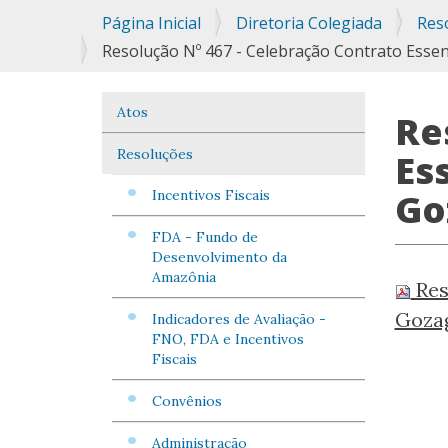
Você
Página Inicial
Diretoria Colegiada
Res
está
Resolução Nº 467 - Celebração Contrato Essen
aqui:
Atos
Navegação
Re
Resoluções
Es
Go
Incentivos Fiscais
FDA - Fundo de
Desenvolvimento da
Amazônia
Res
Gozag
Indicadores de Avaliação -
FNO, FDA e Incentivos
Fiscais
Convênios
Administração