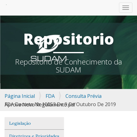
TOGG
Repositorio
Repositorio de Conhecimento da
SUDAM
Página Inicial
FDA
Consulta Prévia
FDA Decreto Nr 10053 De 9 De Outubro De 2019 Aprova Novo Regulamento.pdf
Legislação
Navegação
Diretrizes e Prioridades