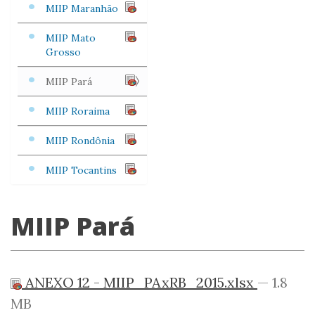
MIIP Maranhão
MIIP Mato
Grosso
MIIP Pará
MIIP Roraima
MIIP Rondônia
MIIP Tocantins
MIIP Pará
ANEXO 12 - MIIP_PAxRB_2015.xlsx
— 1.8
MB