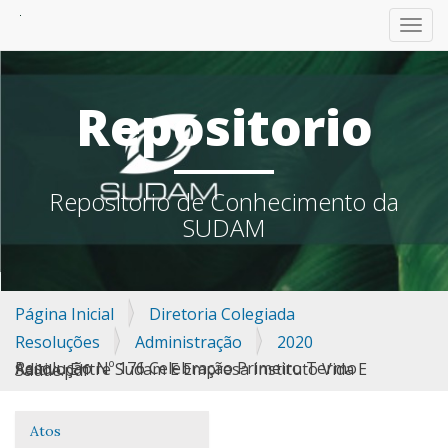
TOGG
Repositorio
Repositorio de Conhecimento da
SUDAM
Página Inicial
Diretoria Colegiada
Resoluções
Administração
2020
Resolução Nº 176 Celebração Primeiro Termo Aditivo Entre Sudam E Empresa Instituto Vida E Saúde.pdf
Atos
Navegação