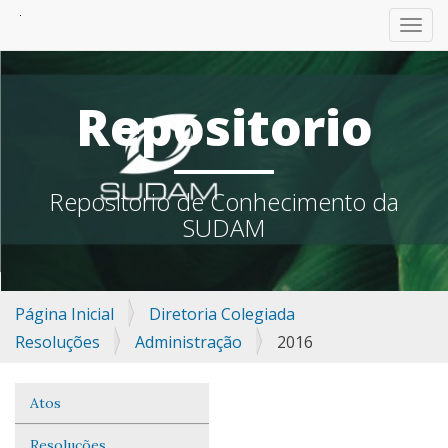
TOGG
Repositorio
Repositorio de Conhecimento da
SUDAM
Página Inicial
Diretoria Colegiada
Resoluções
Administração
2016
Atos
Navegação
Resoluções