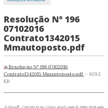
Resoluções Normativas
Resolução Nº 196
07102016
Contrato1342015
Mmautoposto.pdf
Resolução Nº 196 07102016
Contrato1342015 Mmautoposto.pdf
— 629.2
KB
®
O
Plone
- CMS/WCM de Código Aberto
tem
©
2000-2026 pela