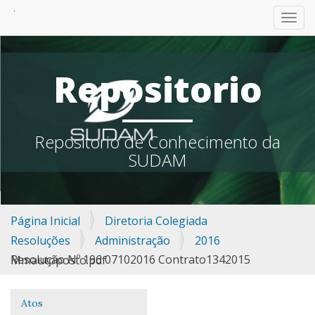
TOGG
Repositorio
Repositorio de Conhecimento da
SUDAM
Página Inicial
Diretoria Colegiada
Resoluções
Administração
2016
Resolução Nº 196 07102016 Contrato1342015 Mmautoposto.pdf
Atos
Navegação