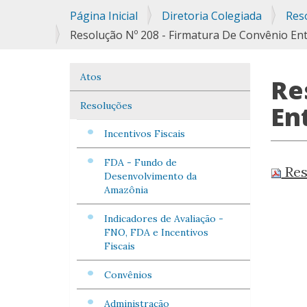
Você
Página Inicial
Diretoria Colegiada
Res
está
Resolução Nº 208 - Firmatura De Convênio Ent
aqui:
Atos
Navegação
Re
Resoluções
En
Incentivos Fiscais
FDA - Fundo de
Res
Desenvolvimento da
Amazônia
Indicadores de Avaliação -
FNO, FDA e Incentivos
Fiscais
Convênios
Administração