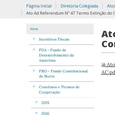
Você
Página Inicial
Diretoria Colegiada
Ato
está
Ato Ad Referendum Nº 47 Termo Extinção do Co
aqui:
Atos
Navegação
At
Incentivos Fiscais
Co
FDA - Fundo de
Desenvolvimento da
Amazônia
Ato
FNO - Fundo Constitucional
AC.p
do Norte
Convênios e Termos de
Cooperação
2015
2016