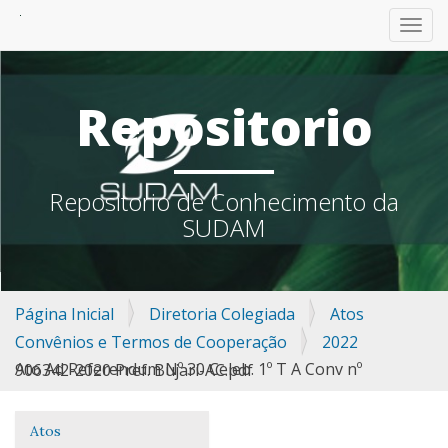
TOGG
Repositorio
Repositorio de Conhecimento da
SUDAM
Página Inicial
Diretoria Colegiada
Atos
Convênios e Termos de Cooperação
2022
Ato Ad Referendum Nº 30 Celeb. 1º T A Conv nº 906342-2020 Pref. Bujari-AC.pdf
Atos
Navegação