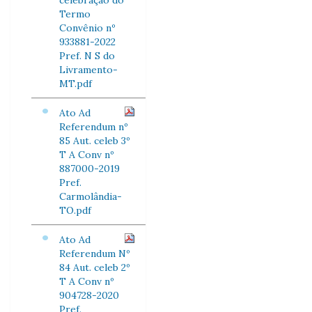
celebração do
Termo
Convênio nº
933881-2022
Pref. N S do
Livramento-
MT.pdf
Ato Ad
Referendum nº
85 Aut. celeb 3º
T A Conv nº
887000-2019
Pref.
Carmolândia-
TO.pdf
Ato Ad
Referendum Nº
84 Aut. celeb 2º
T A Conv nº
904728-2020
Pref.