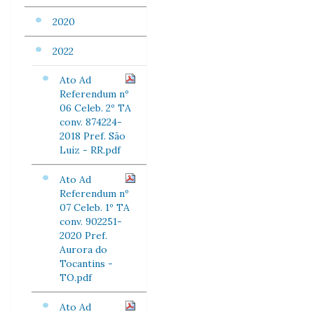
2020
2022
Ato Ad
Referendum nº
06 Celeb. 2º TA
conv. 874224-
2018 Pref. São
Luiz - RR.pdf
Ato Ad
Referendum nº
07 Celeb. 1º TA
conv. 902251-
2020 Pref.
Aurora do
Tocantins -
TO.pdf
Ato Ad