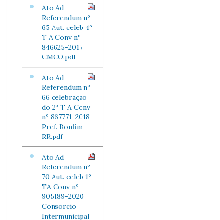
Ato Ad
Referendum nº
65 Aut. celeb 4º
T A Conv nº
846625-2017
CMCO.pdf
Ato Ad
Referendum nº
66 celebração
do 2º T A Conv
nº 867771-2018
Pref. Bonfim-
RR.pdf
Ato Ad
Referendum nº
70 Aut. celeb 1º
TA Conv nº
905189-2020
Consorcio
Intermunicipal