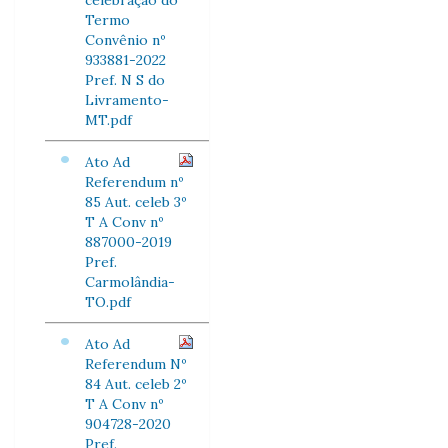
celebração do
Termo
Convênio nº
933881-2022
Pref. N S do
Livramento-
MT.pdf
Ato Ad
Referendum nº
85 Aut. celeb 3º
T A Conv nº
887000-2019
Pref.
Carmolândia-
TO.pdf
Ato Ad
Referendum Nº
84 Aut. celeb 2º
T A Conv nº
904728-2020
Pref.