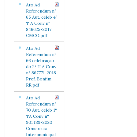
Ato Ad
Referendum nº
65 Aut. celeb 4º
T A Conv nº
846625-2017
CMCO.pdf
Ato Ad
Referendum nº
66 celebração
do 2º T A Conv
nº 867771-2018
Pref. Bonfim-
RR.pdf
Ato Ad
Referendum nº
70 Aut. celeb 1º
TA Conv nº
905189-2020
Consorcio
Intermunicipal