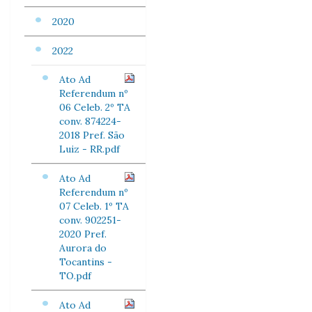
2020
2022
Ato Ad
Referendum nº
06 Celeb. 2º TA
conv. 874224-
2018 Pref. São
Luiz - RR.pdf
Ato Ad
Referendum nº
07 Celeb. 1º TA
conv. 902251-
2020 Pref.
Aurora do
Tocantins -
TO.pdf
Ato Ad