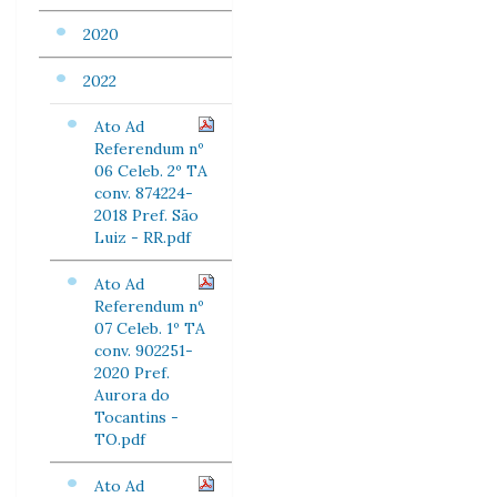
2020
2022
Ato Ad
Referendum nº
06 Celeb. 2º TA
conv. 874224-
2018 Pref. São
Luiz - RR.pdf
Ato Ad
Referendum nº
07 Celeb. 1º TA
conv. 902251-
2020 Pref.
Aurora do
Tocantins -
TO.pdf
Ato Ad