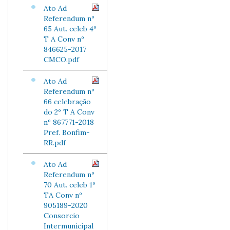
Ato Ad
Referendum nº
65 Aut. celeb 4º
T A Conv nº
846625-2017
CMCO.pdf
Ato Ad
Referendum nº
66 celebração
do 2º T A Conv
nº 867771-2018
Pref. Bonfim-
RR.pdf
Ato Ad
Referendum nº
70 Aut. celeb 1º
TA Conv nº
905189-2020
Consorcio
Intermunicipal