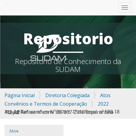
TOGG
Repositorio
Repositorio de Conhecimento da
SUDAM
Página Inicial
Diretoria Colegiada
Atos
Convênios e Termos de Cooperação
2022
Ato Ad Referendum Nº 36 art. 1º da Resol. nº 588 18 -12-22 Ref. ao nº conv. 867907-2018 Esperantina - TO.pdf
Atos
Navegação