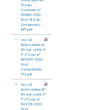
celebração do
Termo
Convênio nº
933881-2022
Pref. N S do
Livramento-
MT.pdf
Ato Ad
Referendum nº
85 Aut. celeb 3º
T A Conv nº
887000-2019
Pref.
Carmolândia-
TO.pdf
Ato Ad
Referendum Nº
84 Aut. celeb 2º
T A Conv nº
904728-2020
Pref.