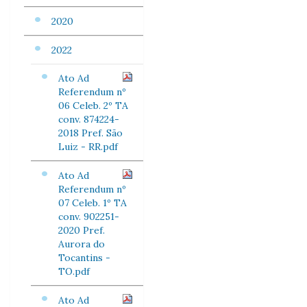
2020
2022
Ato Ad
Referendum nº
06 Celeb. 2º TA
conv. 874224-
2018 Pref. São
Luiz - RR.pdf
Ato Ad
Referendum nº
07 Celeb. 1º TA
conv. 902251-
2020 Pref.
Aurora do
Tocantins -
TO.pdf
Ato Ad