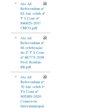
Ato Ad
Referendum nº
65 Aut. celeb 4º
T A Conv nº
846625-2017
CMCO.pdf
Ato Ad
Referendum nº
66 celebração
do 2º T A Conv
nº 867771-2018
Pref. Bonfim-
RR.pdf
Ato Ad
Referendum nº
70 Aut. celeb 1º
TA Conv nº
905189-2020
Consorcio
Intermunicipal