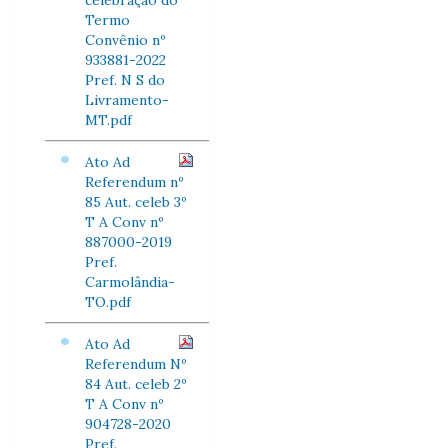
celebração do
Termo
Convênio nº
933881-2022
Pref. N S do
Livramento-
MT.pdf
Ato Ad
Referendum nº
85 Aut. celeb 3º
T A Conv nº
887000-2019
Pref.
Carmolândia-
TO.pdf
Ato Ad
Referendum Nº
84 Aut. celeb 2º
T A Conv nº
904728-2020
Pref.