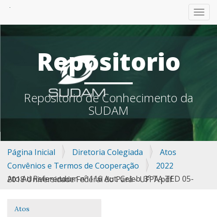
TOGG
Repositorio
Repositorio de Conhecimento da
SUDAM
Página Inicial
Diretoria Colegiada
Atos
Convênios e Termos de Cooperação
2022
Ato Ad Referendum nº 116 Aut. Celeb. 3º TA TED 05-2018 Universidade Federal do Pará - UFPA.pdf
Atos
Navegação