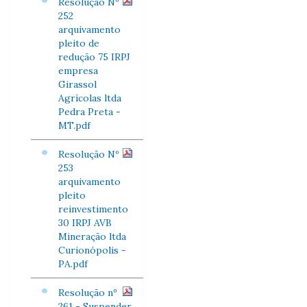
Resolução Nº
252
arquivamento
pleito de
redução 75 IRPJ
empresa
Girassol
Agrícolas ltda
Pedra Preta -
MT.pdf
Resolução Nº
253
arquivamento
pleito
reinvestimento
30 IRPJ AVB
Mineração ltda
Curionópolis -
PA.pdf
Resolução nº
261 - Suspender