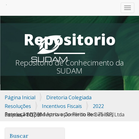
TOGG
Repositorio
Repositorio de Conhecimento da
SUDAM
Página Inicial
Diretoria Colegiada
Resoluções
Incentivos Fiscais
2022
Resolução Nº 604 Aprovação Pleito Red. 75 IRPJ Empresa BQZ Industria e Comercio de Bebidas Ltda Palmas - TO.pdf
Buscar