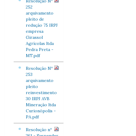
Resolução Nº
252
arquivamento
pleito de
redução 75 IRPJ
empresa
Girassol
Agrícolas ltda
Pedra Preta -
MT.pdf
Resolução Nº
253
arquivamento
pleito
reinvestimento
30 IRPJ AVB
Mineração ltda
Curionópolis -
PA.pdf
Resolução nº
261 - Suspender