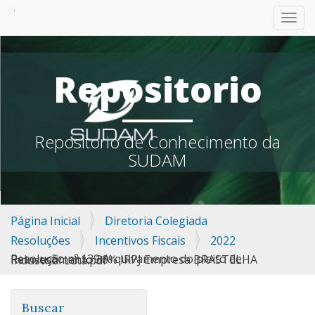
TOGG
Repositorio
Repositorio de Conhecimento da
SUDAM
Página Inicial
Diretoria Colegiada
Resoluções
Incentivos Fiscais
2022
Resolução nº 139 Arquivamento do pleito de Reinvestimento 30% IRPJ Empresa BRASTELHA Industrial Ldta.pdf
Buscar