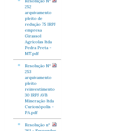
Resolução Nº
252
arquivamento
pleito de
redução 75 IRPJ
empresa
Girassol
Agrícolas ltda
Pedra Preta -
MT.pdf
Resolução Nº
253
arquivamento
pleito
reinvestimento
30 IRPJ AVB
Mineração ltda
Curionópolis -
PA.pdf
Resolução nº
261 - Suspender