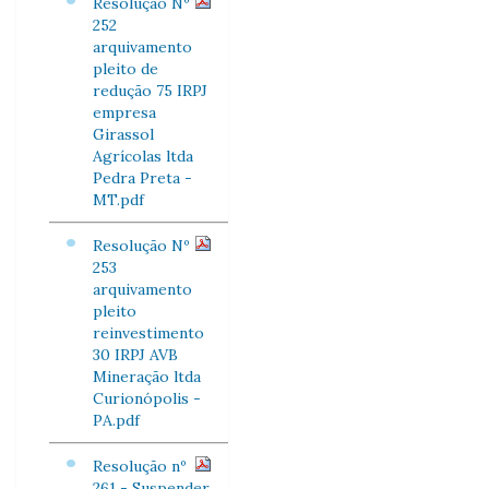
Resolução Nº
252
arquivamento
pleito de
redução 75 IRPJ
empresa
Girassol
Agrícolas ltda
Pedra Preta -
MT.pdf
Resolução Nº
253
arquivamento
pleito
reinvestimento
30 IRPJ AVB
Mineração ltda
Curionópolis -
PA.pdf
Resolução nº
261 - Suspender