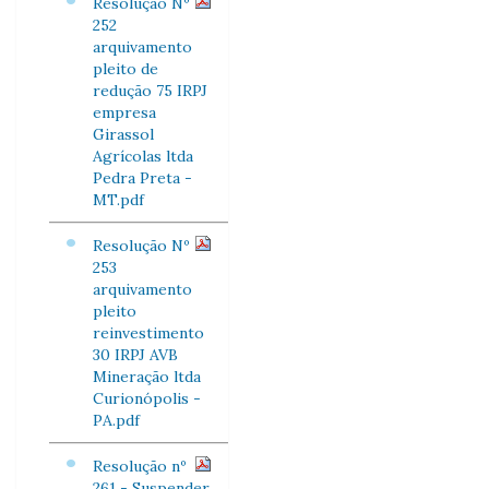
Resolução Nº
252
arquivamento
pleito de
redução 75 IRPJ
empresa
Girassol
Agrícolas ltda
Pedra Preta -
MT.pdf
Resolução Nº
253
arquivamento
pleito
reinvestimento
30 IRPJ AVB
Mineração ltda
Curionópolis -
PA.pdf
Resolução nº
261 - Suspender