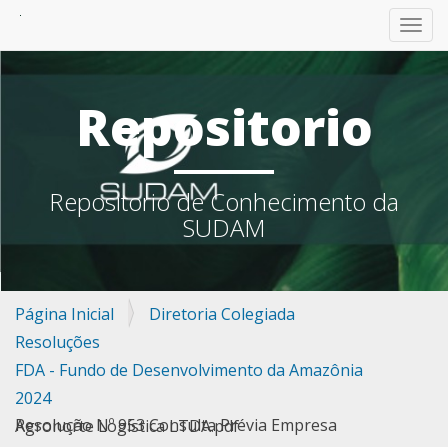
TOGG
Repositorio
Repositorio de Conhecimento da
SUDAM
Página Inicial
Diretoria Colegiada
Resoluções
FDA - Fundo de Desenvolvimento da Amazônia
2024
Resolução Nº 953 Consulta Prévia Empresa Agronorte Logística LTDA.pdf