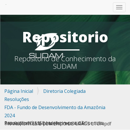
TOGG
Repositorio
Repositorio de Conhecimento da
SUDAM
Página Inicial
Diretoria Colegiada
Resoluções
FDA - Fundo de Desenvolvimento da Amazônia
2024
Resolução Nº 1158 Indeferimento da Consulta Prévia formulada pela empresa A C R TRANSPORTES E COMERCIO DE GRÃOS LTDA.pdf