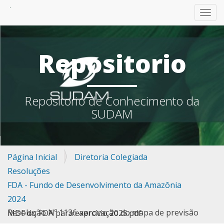
TOGG
Repositorio
Repositorio de Conhecimento da
SUDAM
Página Inicial
Diretoria Colegiada
Resoluções
FDA - Fundo de Desenvolvimento da Amazônia
2024
Resolução Nº 1136 aprovação do mapa de previsão MDF do FDA para exercício 2025.pdf