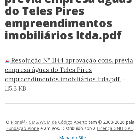
do Teles Pires
empreendimentos
imobiliários ltda.pdf
Resolução Nº 1144 aprovação cons. prévia
empresa àguas do Teles Pires
empreendimentos imobiliários ltda.pdf
—
115.3 KB
®
O
Plone
- CMS/WCM de Código Aberto
tem
©
2000-2026 pela
Fundação Plone
e amigos. Distribuído sob a
Licença GNU GPL
.
Mapa do Site