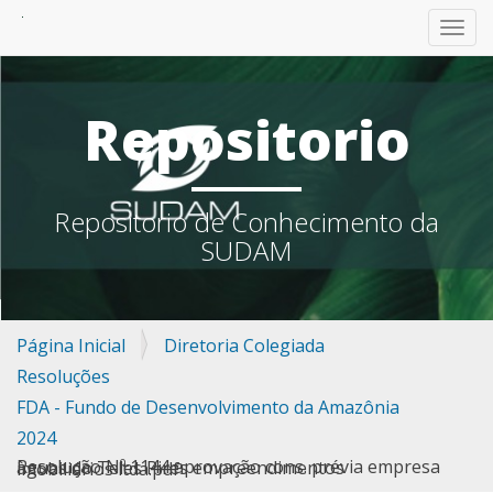
TOGG
Repositorio
Repositorio de Conhecimento da
SUDAM
Página Inicial
Diretoria Colegiada
Resoluções
FDA - Fundo de Desenvolvimento da Amazônia
2024
Resolução Nº 1144 aprovação cons. prévia empresa àguas do Teles Pires empreendimentos imobiliários ltda.pdf