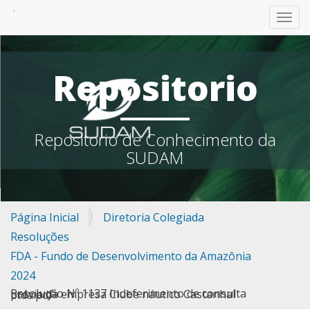
TOGG
Repositorio
Repositorio de Conhecimento da
SUDAM
Página Inicial
Diretoria Colegiada
Resoluções
FDA - Fundo de Desenvolvimento da Amazônia
2024
Resolução Nº 1137 Indeferimento de consulta prévia da empresa Clube náutico Castanhal Ltda.pdf