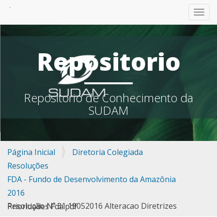
TOGG
Repositorio
Repositorio de Conhecimento da
SUDAM
Página Inicial
Diretoria Colegiada
Resoluções
FDA - Fundo de Desenvolvimento da Amazônia
2016
Resolução Nº 31 19052016 Alteracao Diretrizes Prioridades Fda.pdf