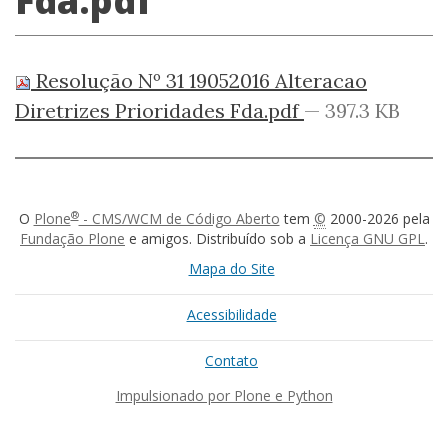
Fda.pdf
Resolução Nº 31 19052016 Alteracao
Diretrizes Prioridades Fda.pdf
— 397.3 KB
®
O
Plone
- CMS/WCM de Código Aberto
tem
©
2000-2026 pela
Fundação Plone
e amigos. Distribuído sob a
Licença GNU GPL
.
Mapa do Site
Acessibilidade
Contato
Impulsionado por Plone e Python