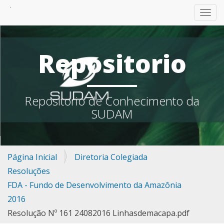
TOGG
Repositorio
Repositorio de Conhecimento da
SUDAM
Página Inicial
Diretoria Colegiada
Resoluções
FDA - Fundo de Desenvolvimento da Amazônia
2016
Resolução Nº 161 24082016 Linhasdemacapa.pdf