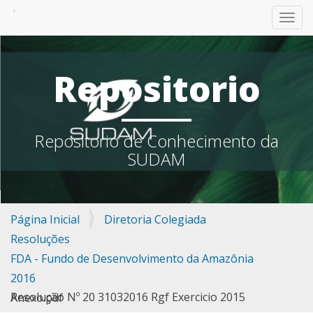
TOGG
Repositorio
Repositorio de Conhecimento da
SUDAM
Página Inicial
Diretoria Colegiada
Resoluções
FDA - Fundo de Desenvolvimento da Amazônia
2016
Resolução Nº 20 31032016 Rgf Exercicio 2015 Anexo.pdf