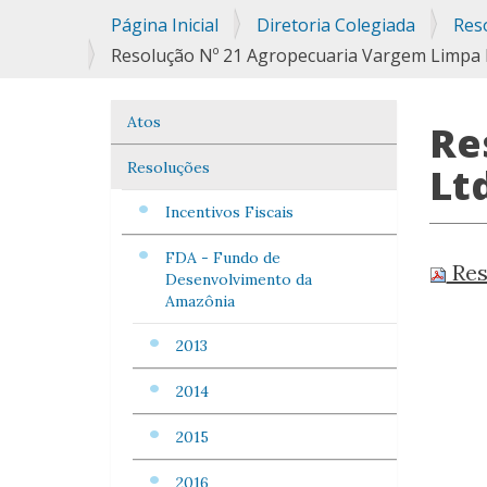
Você
Página Inicial
Diretoria Colegiada
Res
está
Resolução Nº 21 Agropecuaria Vargem Limpa 
aqui:
Atos
Navegação
Re
Resoluções
Lt
Incentivos Fiscais
FDA - Fundo de
Res
Desenvolvimento da
Amazônia
2013
2014
2015
2016