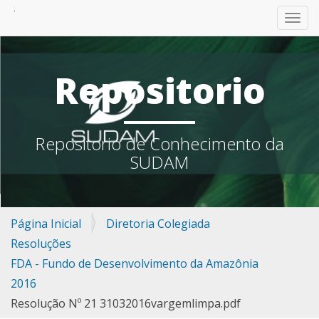
TOGG
Repositorio
Repositorio de Conhecimento da
SUDAM
Página Inicial
Diretoria Colegiada
Resoluções
FDA - Fundo de Desenvolvimento da Amazônia
2016
Resolução Nº 21 31032016vargemlimpa.pdf