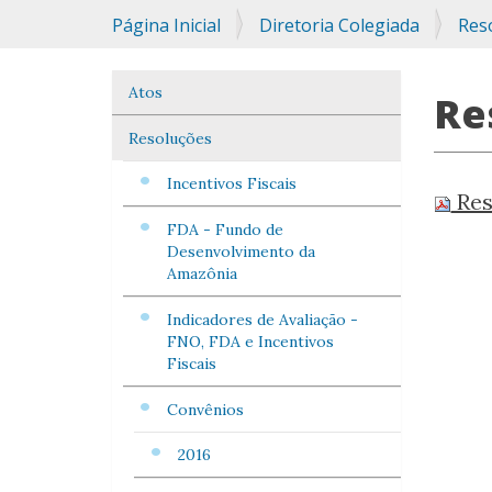
Você
Página Inicial
Diretoria Colegiada
Res
está
aqui:
Atos
Navegação
Re
Resoluções
Incentivos Fiscais
Res
FDA - Fundo de
Desenvolvimento da
Amazônia
Indicadores de Avaliação -
FNO, FDA e Incentivos
Fiscais
Convênios
2016