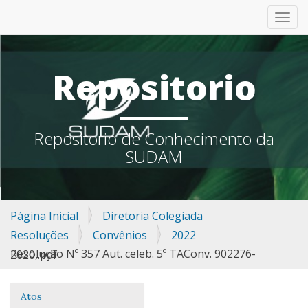
TOGG
Repositorio
Repositorio de Conhecimento da
SUDAM
Página Inicial
Diretoria Colegiada
Resoluções
Convênios
2022
Resolução Nº 357 Aut. celeb. 5º TAConv. 902276-2020,.pdf
Atos
Navegação