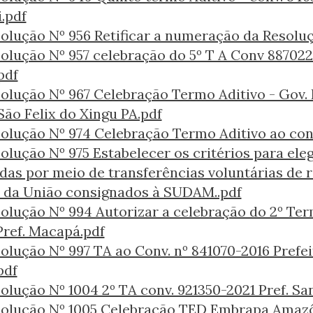
i.pdf
olução Nº 956 Retificar a numeração da Resolu
olução Nº 957 celebração do 5º T A Conv 88702
pdf
olução Nº 967 Celebração Termo Aditivo - Gov. R
 São Felix do Xingu PA.pdf
olução Nº 974 Celebração Termo Aditivo ao con
olução Nº 975 Estabelecer os critérios para ele
das por meio de transferências voluntárias de
 da União consignados à SUDAM..pdf
olução Nº 994 Autorizar a celebração do 2º Ter
Pref. Macapá.pdf
olução Nº 997 TA ao Conv. nº 841070-2016 Prefei
pdf
olução Nº 1004 2º TA conv. 921350-2021 Pref. Sa
olução Nº 1005 Celebração TED Embrapa Amazô