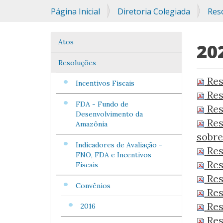
Você
Página Inicial
Diretoria Colegiada
Res
está
aqui:
Atos
Navegação
20
Resoluções
Res
Incentivos Fiscais
Res
FDA - Fundo de
Res
Desenvolvimento da
Res
Amazônia
sobre
Indicadores de Avaliação -
Res
FNO, FDA e Incentivos
Res
Fiscais
Res
Convênios
Res
Res
2016
Res