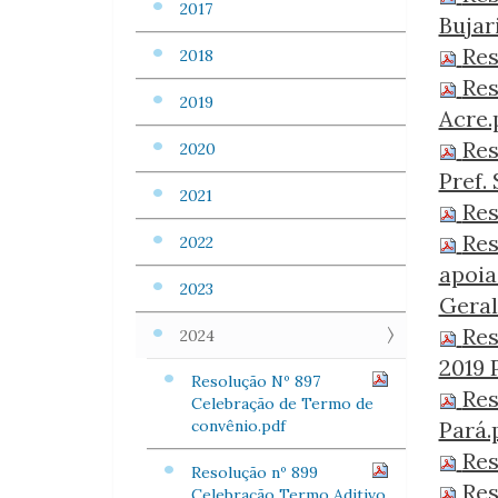
2017
Bujar
Res
2018
Res
2019
Acre.
Res
2020
Pref.
2021
Res
Res
2022
apoia
2023
Geral
Res
2024
2019 
Resolução Nº 897
Res
Celebração de Termo de
convênio.pdf
Pará.
Res
Resolução nº 899
Res
Celebração Termo Aditivo