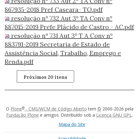
resolução nº 733 Aut 2º TA Conv nº
867935-2018 Pref Caseara- TO.pdf
resolução nº 732 Aut 3º TA Conv nº
887015-2019 Prefe Plácido de Castro - AC.pdf
resolução nº 731 Aut 3º T A Conv nº
883791-2019 Secretaria de Estado de
Assistência Social, Trabalho, Emprego e
Renda.pdf
Próximos 20 itens
®
O
Plone
- CMS/WCM de Código Aberto
tem
©
2000-2026 pela
Fundação Plone
e amigos. Distribuído sob a
Licença GNU GPL
.
Mapa do Site
Acessibilidade