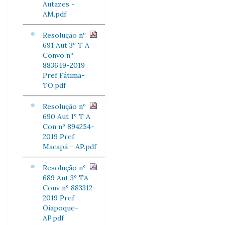
Autazes -
AM.pdf
Resolução nº
691 Aut 3º T A
Convo nº
883649-2019
Pref Fátima-
TO.pdf
Resolução nº
690 Aut 1º T A
Con nº 894254-
2019 Pref
Macapá - AP.pdf
Resolução nº
689 Aut 3º TA
Conv nº 883312-
2019 Pref
Oiapoque-
AP.pdf