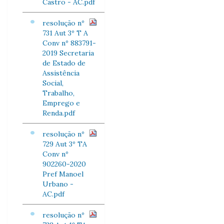
Castro - AC.pdf
resolução nº
731 Aut 3º T A
Conv nº 883791-
2019 Secretaria
de Estado de
Assistência
Social,
Trabalho,
Emprego e
Renda.pdf
resolução nº
729 Aut 3º TA
Conv nº
902260-2020
Pref Manoel
Urbano -
AC.pdf
resolução nº