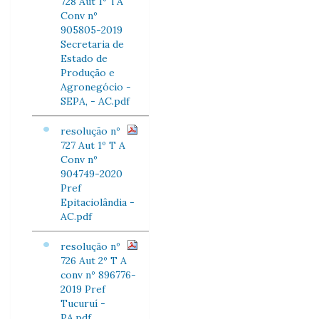
728 Aut 1º TA
Conv nº
905805-2019
Secretaria de
Estado de
Produção e
Agronegócio -
SEPA, - AC.pdf
resolução nº
727 Aut 1º T A
Conv nº
904749-2020
Pref
Epitaciolândia -
AC.pdf
resolução nº
726 Aut 2º T A
conv nº 896776-
2019 Pref
Tucuruí -
PA.pdf