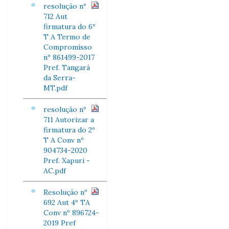
resolução nº
712 Aut
firmatura do 6º
T A Termo de
Compromisso
nº 861499-2017
Pref. Tangará
da Serra-
MT.pdf
resolução nº
711 Autorizar a
firmatura do 2º
T A Conv nº
904734-2020
Pref. Xapuri -
AC.pdf
Resolução nº
692 Aut 4º TA
Conv nº 896724-
2019 Pref