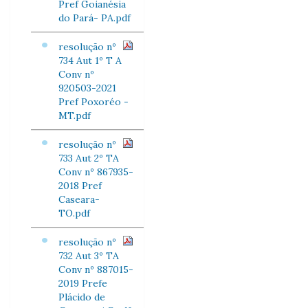
Pref Goianésia
do Pará- PA.pdf
resolução nº
734 Aut 1º T A
Conv nº
920503-2021
Pref Poxoréo -
MT.pdf
resolução nº
733 Aut 2º TA
Conv nº 867935-
2018 Pref
Caseara-
TO.pdf
resolução nº
732 Aut 3º TA
Conv nº 887015-
2019 Prefe
Plácido de