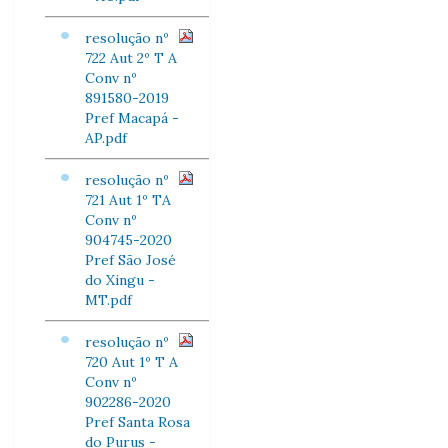
resolução nº
722 Aut 2º T A
Conv nº
891580-2019
Pref Macapá -
AP.pdf
resolução nº
721 Aut 1º TA
Conv nº
904745-2020
Pref São José
do Xingu -
MT.pdf
resolução nº
720 Aut 1º T A
Conv nº
902286-2020
Pref Santa Rosa
do Purus -