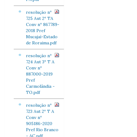
resolução nº
725 Aut 2º TA
Conv nº 867789-
2018 Pref
Mucajaí-Estado
de Roraima.pdf
resolução nº
724 Aut 3º T A
Conv nº
887000-2019
Pref
Carmolândia -
TO.pdf
resolução nº
723 Aut 2º T A
Conv nº
905186-2020
Pref Rio Branco
- AC.pdf