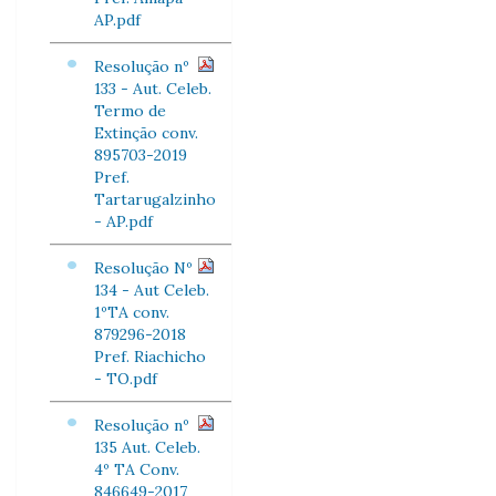
AP.pdf
Resolução nº
133 - Aut. Celeb.
Termo de
Extinção conv.
895703-2019
Pref.
Tartarugalzinho
- AP.pdf
Resolução Nº
134 - Aut Celeb.
1ºTA conv.
879296-2018
Pref. Riachicho
- TO.pdf
Resolução nº
135 Aut. Celeb.
4º TA Conv.
846649-2017