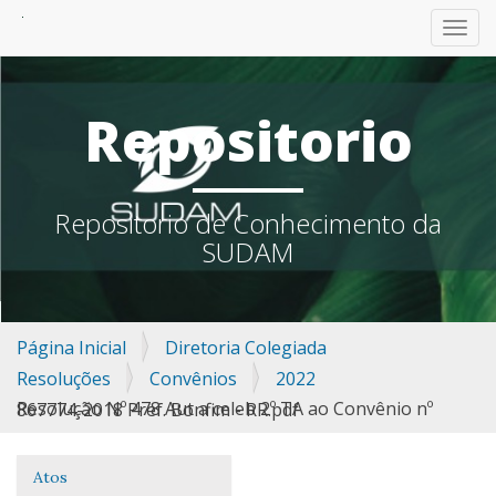
TOGG
Repositorio
Repositorio de Conhecimento da
SUDAM
Página Inicial
Diretoria Colegiada
Resoluções
Convênios
2022
Resolução Nº 478 Aut a celeb 2º TA ao Convênio nº 867774-2018 Pref. Bonfim - RR.pdf
Atos
Navegação