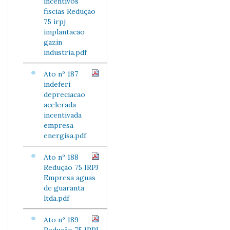
incentivos
fiscias Redução
75 irpj
implantacao
gazin
industria.pdf
Ato nº 187
indeferi
depreciacao
acelerada
incentivada
empresa
energisa.pdf
Ato nº 188
Redução 75 IRPJ
Empresa aguas
de guaranta
ltda.pdf
Ato nº 189