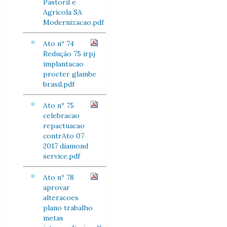
Pastoril e
Agricola SA
Modernizacao.pdf
Ato nº 74
Redução 75 irpj
implantacao
procter glambe
brasil.pdf
Ato nº 75
celebracao
repactuacao
contrAto 07
2017 diamond
service.pdf
Ato nº 78
aprovar
alteracoes
plano trabalho
metas