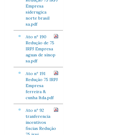
Redução 75 IRPJ
Empresa
siderugica
norte brasil
sa.pdf
Ato nº 190
Redução de 75
IRPJ Empresa
aguas de sinop
sa.pdf
Ato nº 191
Redução 75 IRPJ
Empresa
ferreira &
cunha ltda.pdf
Ato nº 92
tranferencia
incentivos
fiscias Redução
75 irpj