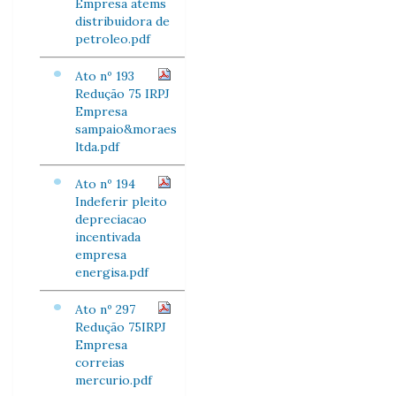
Empresa atems
distribuidora de
petroleo.pdf
Ato nº 193
Redução 75 IRPJ
Empresa
sampaio&moraes
ltda.pdf
Ato nº 194
Indeferir pleito
depreciacao
incentivada
empresa
energisa.pdf
Ato nº 297
Redução 75IRPJ
Empresa
correias
mercurio.pdf