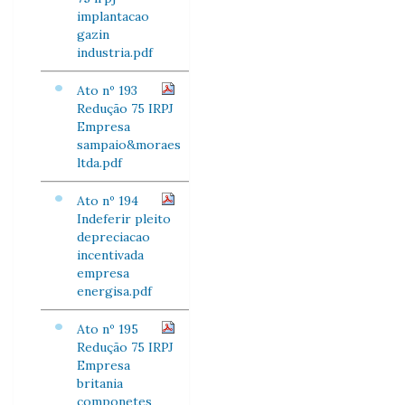
implantacao
gazin
industria.pdf
Ato nº 193
Redução 75 IRPJ
Empresa
sampaio&moraes
ltda.pdf
Ato nº 194
Indeferir pleito
depreciacao
incentivada
empresa
energisa.pdf
Ato nº 195
Redução 75 IRPJ
Empresa
britania
componetes