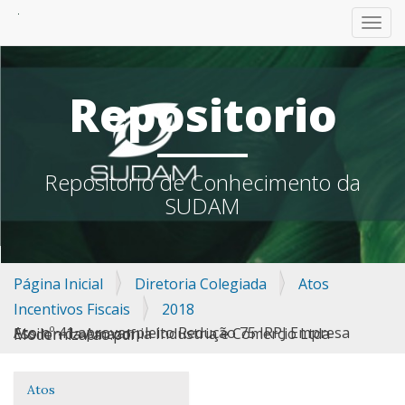
TOGG
Repositorio
Repositorio de Conhecimento da
SUDAM
Página Inicial
Diretoria Colegiada
Atos
Incentivos Fiscais
2018
Ato nº 41 aprovar pleito Redução 75 IRPJ Empresa Essilon da Amazonia Industria e Comercio Ltda Modernizacao.pdf
Atos
Navegação