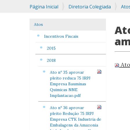
Você
Página Inicial
Diretoria Colegiada
Ato
está
aqui:
Atos
Navegação
At
Incentivos Fiscais
am
2015
2018
Ato
Ato nº 35 aprovar
pleito reduca 75 IRPJ
Empresa Bauminas
Quimicas NNE
Implantacao.pdf
Ato nº 36 aprovar
pleito Redução 75 IRPJ
Empresa CTK Industria de
Embalagens da Amazonia