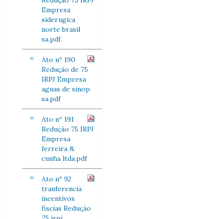
Redução 75 IRPJ
Empresa
siderugica
norte brasil
sa.pdf
Ato nº 190
Redução de 75
IRPJ Empresa
aguas de sinop
sa.pdf
Ato nº 191
Redução 75 IRPJ
Empresa
ferreira &
cunha ltda.pdf
Ato nº 92
tranferencia
incentivos
fiscias Redução
75 irpj