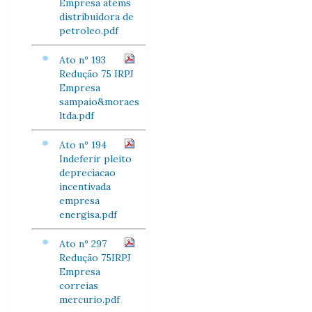
Empresa atems
distribuidora de
petroleo.pdf
Ato nº 193
Redução 75 IRPJ
Empresa
sampaio&moraes
ltda.pdf
Ato nº 194
Indeferir pleito
depreciacao
incentivada
empresa
energisa.pdf
Ato nº 297
Redução 75IRPJ
Empresa
correias
mercurio.pdf