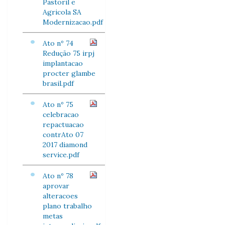
Pastoril e
Agricola SA
Modernizacao.pdf
Ato nº 74
Redução 75 irpj
implantacao
procter glambe
brasil.pdf
Ato nº 75
celebracao
repactuacao
contrAto 07
2017 diamond
service.pdf
Ato nº 78
aprovar
alteracoes
plano trabalho
metas