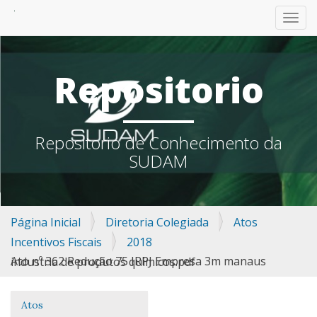
TOGG
Repositorio
Repositorio de Conhecimento da
SUDAM
Página Inicial
Diretoria Colegiada
Atos
Incentivos Fiscais
2018
Ato nº 362 Redução 75 IRPJ Empresa 3m manaus industria de produtos quimicos.pdf
Atos
Navegação