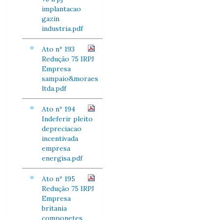
implantacao
gazin
industria.pdf
Ato nº 193
Redução 75 IRPJ
Empresa
sampaio&moraes
ltda.pdf
Ato nº 194
Indeferir pleito
depreciacao
incentivada
empresa
energisa.pdf
Ato nº 195
Redução 75 IRPJ
Empresa
britania
componetes