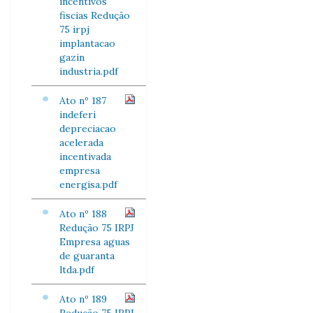
incentivos
fiscias Redução
75 irpj
implantacao
gazin
industria.pdf
Ato nº 187
indeferi
depreciacao
acelerada
incentivada
empresa
energisa.pdf
Ato nº 188
Redução 75 IRPJ
Empresa aguas
de guaranta
ltda.pdf
Ato nº 189