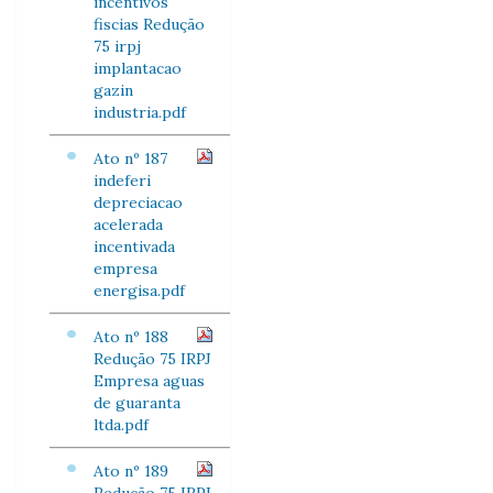
incentivos
fiscias Redução
75 irpj
implantacao
gazin
industria.pdf
Ato nº 187
indeferi
depreciacao
acelerada
incentivada
empresa
energisa.pdf
Ato nº 188
Redução 75 IRPJ
Empresa aguas
de guaranta
ltda.pdf
Ato nº 189