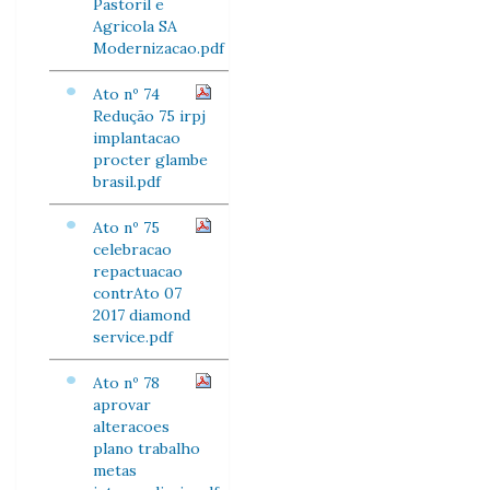
Pastoril e
Agricola SA
Modernizacao.pdf
Ato nº 74
Redução 75 irpj
implantacao
procter glambe
brasil.pdf
Ato nº 75
celebracao
repactuacao
contrAto 07
2017 diamond
service.pdf
Ato nº 78
aprovar
alteracoes
plano trabalho
metas