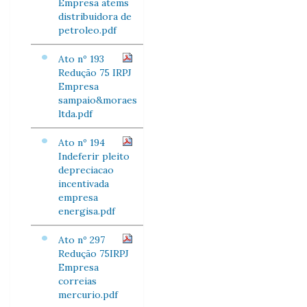
Empresa atems
distribuidora de
petroleo.pdf
Ato nº 193
Redução 75 IRPJ
Empresa
sampaio&moraes
ltda.pdf
Ato nº 194
Indeferir pleito
depreciacao
incentivada
empresa
energisa.pdf
Ato nº 297
Redução 75IRPJ
Empresa
correias
mercurio.pdf