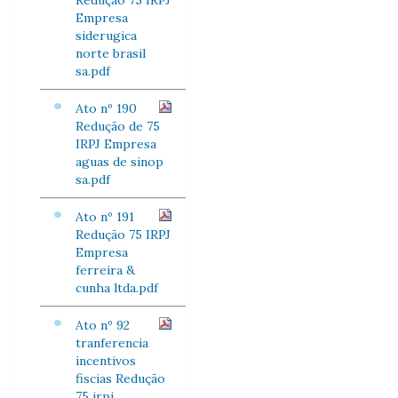
Redução 75 IRPJ
Empresa
siderugica
norte brasil
sa.pdf
Ato nº 190
Redução de 75
IRPJ Empresa
aguas de sinop
sa.pdf
Ato nº 191
Redução 75 IRPJ
Empresa
ferreira &
cunha ltda.pdf
Ato nº 92
tranferencia
incentivos
fiscias Redução
75 irpj