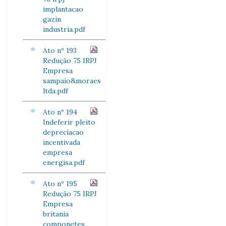
implantacao
gazin
industria.pdf
Ato nº 193
Redução 75 IRPJ
Empresa
sampaio&moraes
ltda.pdf
Ato nº 194
Indeferir pleito
depreciacao
incentivada
empresa
energisa.pdf
Ato nº 195
Redução 75 IRPJ
Empresa
britania
componetes