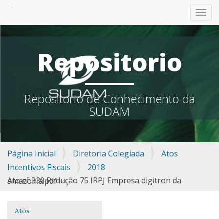
TOGG
Repositorio
Repositorio de Conhecimento da
SUDAM
Página Inicial
Diretoria Colegiada
Atos
Incentivos Fiscais
2018
Ato nº 330 Redução 75 IRPJ Empresa digitron da amazonia.pdf
Atos
Navegação