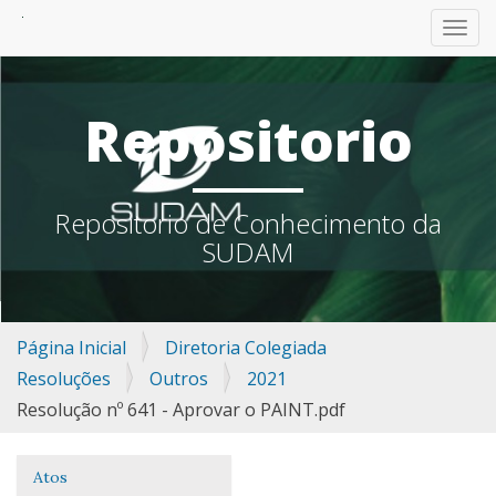
TOGG
Repositorio
Repositorio de Conhecimento da
SUDAM
Página Inicial
Diretoria Colegiada
Resoluções
Outros
2021
Resolução nº 641 - Aprovar o PAINT.pdf
Atos
Navegação