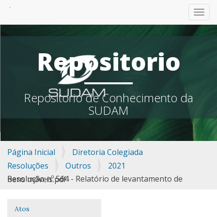
TOGG
Repositorio
Repositorio de Conhecimento da
SUDAM
Página Inicial
Diretoria Colegiada
Resoluções
Outros
2021
Resolução nº 564 - Relatório de levantamento de bens móveis.pdf
Atos
Navegação