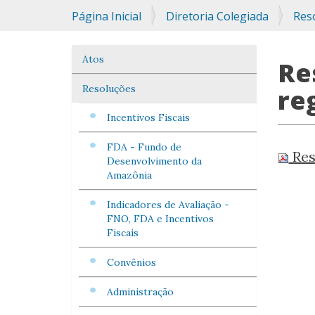
Você
Página Inicial
Diretoria Colegiada
Res
está
aqui:
Atos
Navegação
Re
Resoluções
re
Incentivos Fiscais
FDA - Fundo de
Res
Desenvolvimento da
Amazônia
Indicadores de Avaliação -
FNO, FDA e Incentivos
Fiscais
Convênios
Administração