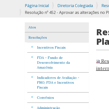
Você
Página Inicial
Diretoria Colegiada
Res
está
Resolução nº 452 - Aprovar as alterações no P
aqui:
Atos
Navegação
Re
Resoluções
Pl
Incentivos Fiscais
FDA - Fundo de
Res
Desenvolvimento da
Amazônia
inter
Indicadores de Avaliação -
FNO, FDA e Incentivos
Fiscais
Convênios
Administração