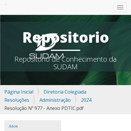
TOGG
Repositorio
Repositorio de Conhecimento da
SUDAM
Página Inicial
Diretoria Colegiada
Resoluções
Administração
2024
Resolução Nº 977 - Anexo PDTIC.pdf
Atos
Navegação