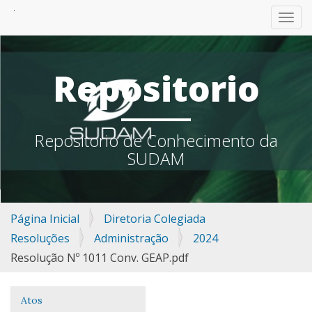
TOGG
Repositorio
Repositorio de Conhecimento da
SUDAM
Página Inicial
Diretoria Colegiada
Resoluções
Administração
2024
Resolução Nº 1011 Conv. GEAP.pdf
Atos
Navegação