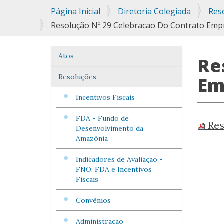
Você
Página Inicial
Diretoria Colegiada
Res
está
Resolução Nº 29 Celebracao Do Contrato Empr
aqui:
Atos
Navegação
Re
Resoluções
Em
Incentivos Fiscais
FDA - Fundo de
Res
Desenvolvimento da
Amazônia
Indicadores de Avaliação -
FNO, FDA e Incentivos
Fiscais
Convênios
Administração