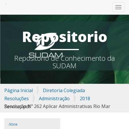
TOGG
Repositorio
Repositorio de Conhecimento da
SUDAM
Página Inicial
Diretoria Colegiada
Resoluções
Administração
2018
Resolução Nº 262 Aplicar Administrativas Rio Mar Servicos.pdf
Atos
Navegação