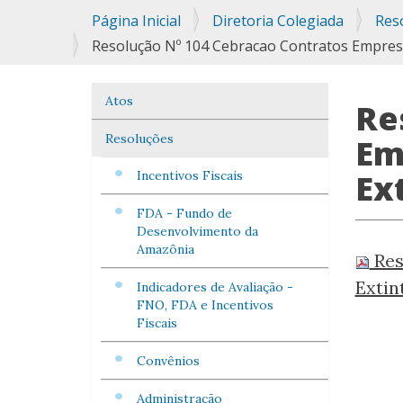
Você
Página Inicial
Diretoria Colegiada
Res
está
Resolução Nº 104 Cebracao Contratos Empresa
aqui:
Atos
Navegação
Re
Resoluções
Em
Ex
Incentivos Fiscais
FDA - Fundo de
Desenvolvimento da
Amazônia
Res
Extin
Indicadores de Avaliação -
FNO, FDA e Incentivos
Fiscais
Convênios
Administração