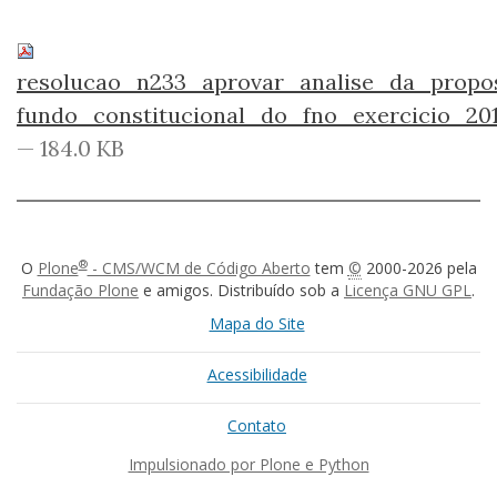
resolucao_n233_aprovar_analise_da_prop
fundo_constitucional_do_fno_exercicio_201
— 184.0 KB
®
O
Plone
- CMS/WCM de Código Aberto
tem
©
2000-2026 pela
Fundação Plone
e amigos. Distribuído sob a
Licença GNU GPL
.
Mapa do Site
Acessibilidade
Contato
Impulsionado por Plone e Python