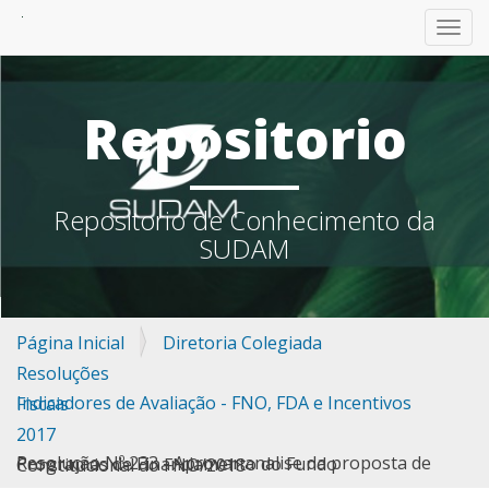
TOGG
Repositorio
Repositorio de Conhecimento da
SUDAM
Página Inicial
Diretoria Colegiada
Resoluções
Indicadores de Avaliação - FNO, FDA e Incentivos Fiscais
2017
Resolução Nº 233 - Aprovar analise da proposta de Programas de Financiamento do Fundo Constitucional do FNO/2018