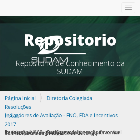
TOGG
Repositorio
Repositorio de Conhecimento da
SUDAM
Página Inicial
Diretoria Colegiada
Resoluções
Indicadores de Avaliação - FNO, FDA e Incentivos Fiscais
2017
Resolução Nº 08 - Ratificar a deliberação favorável da Diretoria Colegiada, de recurso complementar do FNO para aempresa Linhas de Xingu Transmissora de Energia S.A