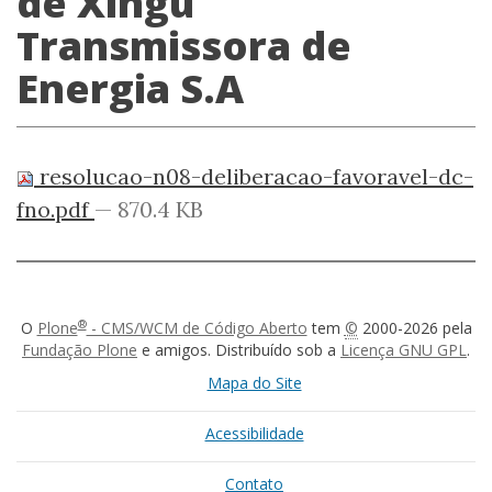
de Xingu
Transmissora de
Energia S.A
resolucao-n08-deliberacao-favoravel-dc-
fno.pdf
— 870.4 KB
®
O
Plone
- CMS/WCM de Código Aberto
tem
©
2000-2026 pela
Fundação Plone
e amigos. Distribuído sob a
Licença GNU GPL
.
Mapa do Site
Acessibilidade
Contato