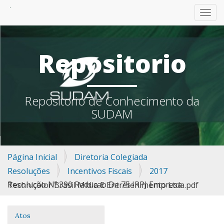
TOGG
Repositorio
Repositorio de Conhecimento da
SUDAM
Página Inicial
Diretoria Colegiada
Resoluções
Incentivos Fiscais
2017
Resolução Nº 390 Reducao De 75 IRPJ Empresa Technicolor Brasil Midia E Entretenimento Ltda.pdf
Atos
Navegação