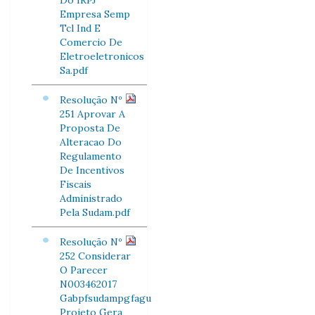
Do IRPJ
Empresa Semp
Tcl Ind E
Comercio De
Eletroeletronicos
Sa.pdf
Resolução Nº
251 Aprovar A
Proposta De
Alteracao Do
Regulamento
De Incentivos
Fiscais
Administrado
Pela Sudam.pdf
Resolução Nº
252 Considerar
O Parecer
N003462017
Gabpfsudampgfagu
Projeto Gera