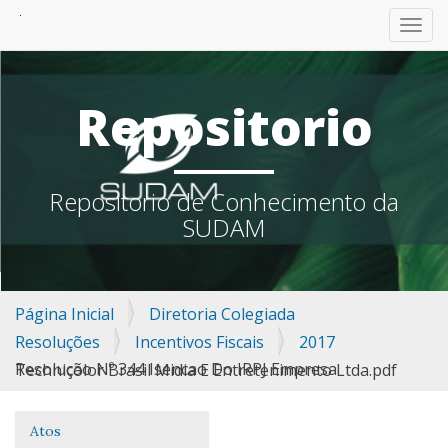
TOGG
Repositorio
Repositorio de Conhecimento da
SUDAM
Página Inicial
Diretoria Colegiada
Resoluções
Incentivos Fiscais
2017
Resolução Nº 344 Isencao Do IRPJ Empresa Technicolor Brasil Midia E Entretenimento Ltda.pdf
Atos
Navegação