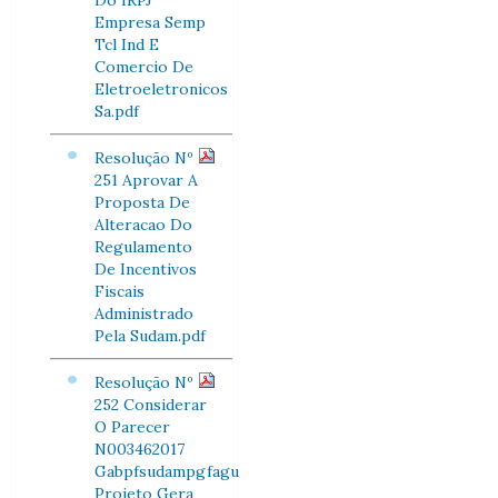
Do IRPJ
Empresa Semp
Tcl Ind E
Comercio De
Eletroeletronicos
Sa.pdf
Resolução Nº
251 Aprovar A
Proposta De
Alteracao Do
Regulamento
De Incentivos
Fiscais
Administrado
Pela Sudam.pdf
Resolução Nº
252 Considerar
O Parecer
N003462017
Gabpfsudampgfagu
Projeto Gera