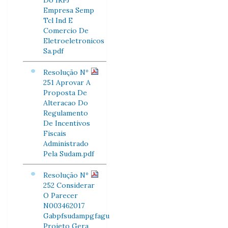
Do IRPJ
Empresa Semp
Tcl Ind E
Comercio De
Eletroeletronicos
Sa.pdf
Resolução Nº
251 Aprovar A
Proposta De
Alteracao Do
Regulamento
De Incentivos
Fiscais
Administrado
Pela Sudam.pdf
Resolução Nº
252 Considerar
O Parecer
N003462017
Gabpfsudampgfagu
Projeto Gera